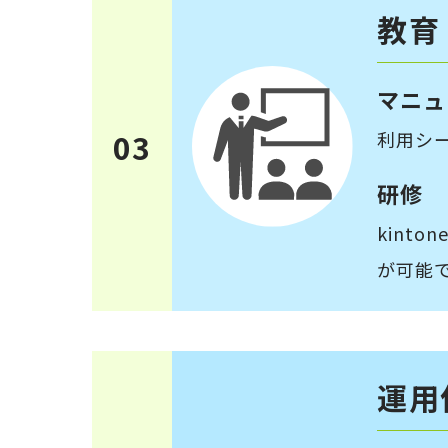
教育
マニュ
03
利用シ
研修
kint
が可能
運用