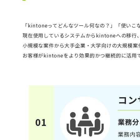
「kintoneってどんなツール何なの？」「使い
現在使用しているシステムからkintoneへの移
小規模な案件から大手企業・大学向けの大規模案
お客様がkintoneをより効果的かつ継続的に
コン
01
業務分
業務内