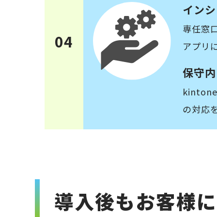
インシ
専任窓口
04
アプリ
保守内
kint
の対応
導入後もお客様に