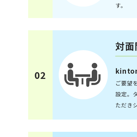
す。
対面
kint
02
ご要望
設定。
ただき